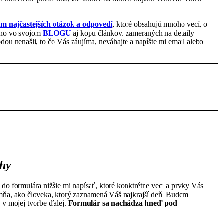
m najčastejších otázok a odpovedí
, ktoré obsahujú mnoho vecí, o
toho vo svojom
BLOGU
aj kopu článkov, zameraných na detaily
ou nenašli, to čo Vás záujíma, neváhajte a napíšte mi email alebo
ehy
 do formulára nižšie mi napísať, ktoré konktrétne veci a prvky Vás
re mňa, ako človeka, ktorý zaznamená Váš najkrajší deň. Budem
 v mojej tvorbe ďalej.
Formulár sa nachádza hneď pod