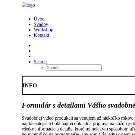
Úvod
Svadby
Workshop
Kontakt
Search
INFO
Formulár s detailami Vášho
svadobn
Svadobnej video produkcii sa venujem už niekoľko rokov, 
najdôležitejších bola najmä dôkladná priprava na každú jed
všetky informácie a detaily, ktoré mi nejakým spôsobom uľa
ho vyplniť čo najpodrobnejšie, aby som Vás jednak nemusel