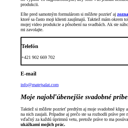
produkcii.
Ešte pred samotným formulárom si môžete pozrieť aj
zozna
ktoré sa často moji klienti zaujímajú. Taktiež mám okrem 
mojej video produkcie a pôsobení na svadbách. Ak ste náhod
mi zavolajte.
Telefón
+421 902 669 702
E-mail
info@matejsalat.com
Moje najobľúbenejšie
svadobné príb
Taktiež si môžete pozrieť predtým aj moje svadobné klipy a
na nich zaujali. Prípadne aj prečo ste sa rozhodli práve p
vďačný za každú úprimnú vetu, pretože práve to ma posúva
ukážkami mojich prác.