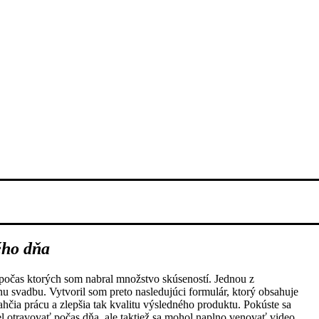
ého dňa
počas ktorých som nabral množstvo skúseností. Jednou z
nu svadbu. Vytvoril som preto nasledujúci formulár, ktorý obsahuje
hčia prácu a zlepšia tak kvalitu výsledného produktu. Pokúste sa
 otravovať počas dňa, ale taktiež sa mohol naplno venovať video