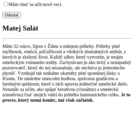
Mám chuť sa učit nové veci.
Matej Salát
Mám 32 rokov, žijem v Žiline a milujem príbehy. Príbehy plné
myšlienok, emócií, príťažlivosti a všetkých abstraktných atribút, z
ktorých je zložený život. Každý záber, ktorý vytvorím, je mojim
umeleckým vnímaním reality. Zachytávam ju ako tichý a nenápadný
pozorovateľ, ktorý do nej nezasahuje, ale necháva ju jednoducho
plynúť. Vznikajú tak unikátne okamihy plné spontánej lásky a
šťastia. Tie následne umocním hudbou, správnou gradáciou a
farebným spektrom, ktoré z nich spravia jedinečné umelecké dielo.
Neustále sa učím, ako spájať kreatívnu (vizuálnu) a umeleckú
(emotívnu) časť mojich videí do jedného harmonického celku.
Je to
proces, ktorý nemá koniec, má však začiatok
.