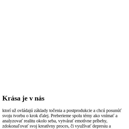
Krása je v nás
ktorí už ovládajú základy točenia a postprodukcie a chcú posunúť
svoju tvorbu o krok ďalej. Preberieme spolu témy ako vnímať a
analyzovať realitu okolo seba, vytvárať emotívne príbehy,
zdokonaľovať svoj kreatívny proces, či využívať depresiu a