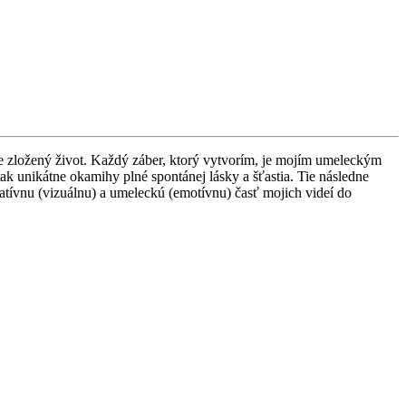
 je zložený život. Každý záber, ktorý vytvorím, je mojím umeleckým
k unikátne okamihy plné spontánej lásky a šťastia. Tie následne
atívnu (vizuálnu) a umeleckú (emotívnu) časť mojich videí do