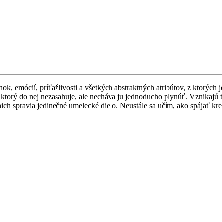
ok, emócií, príťažlivosti a všetkých abstraktných atribútov, z ktorých
ktorý do nej nezasahuje, ale necháva ju jednoducho plynúť. Vznikajú ta
h spravia jedinečné umelecké dielo. Neustále sa učím, ako spájať kre