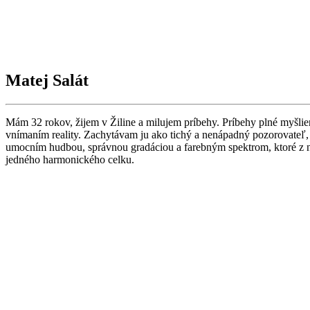
Matej Salát
Mám 32 rokov, žijem v Žiline a milujem príbehy. Príbehy plné myšlien
vnímaním reality. Zachytávam ju ako tichý a nenápadný pozorovateľ, 
umocním hudbou, správnou gradáciou a farebným spektrom, ktoré z nic
jedného harmonického celku.