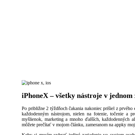
iPhoneX – všetky nástroje v jednom 
Po približne 2 týždňoch čakania nakoniec prišiel z prvého
každodenným nástrojom, nielen na fotenie, točenie a pr
myšlienok, marketing a mnoho ďalších, každodenných ale
môžete prečítať v mojom článku, zameranom na appky moj
Keby si musím vybrať jediné zariadenie vo svojom osob