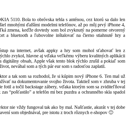
IA 5110. Bola to obróvska tehla s anténou, cez ktorú sa dalo len
ešiel mnohými ďalšími modelmi telefónov, až po môj prvý iPhone 4,
veľká zmena, keďže dovtedy som bol zvyknutý na pomerne otvorený
rt a bluetooth a ľubovolne inštalovať na čierno stiahnuté hry a
ístup na internet, avšak appky a hry som mohol sťahovať len z
rýchlo zvykol, hlavne aj vďaka veľkému výberu kvalitných aplikácii
za digitálny obsah, Apple však tento blok rýchlo zrušil a pokiaľ som
vot, neváhal som a tých pár eur som s radosťou zaplatil.
ektor a tak som sa rozhodol, že si kúpim nový iPhone 6. Ten mal už
yužívať na dokumentovanie svojho života. Taktiež som v zhruba v tej
e fotil a točil backstage zábery, vďaka ktorým som sa zviditeľňoval
 zas “pošťastilo” a telefón mi bez puzdra a ochranného skla spadol
ektor nie vždy fungoval tak ako by mal. Našťastie, akurát v tej dobe
avení som objednával, pre istotu z troch rôznych e-shopov 🙂