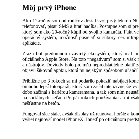
Môj prvý iPhone
Ako 12-ročný som od rodičov dostal svoj prvý telefón NOK
telefonovať, písať SMS a hrať hadíka. Postupne som si pr
ktorý som ako 20-ročný kúpil od svojho kamaráta. Fakt 
operačný systém, možnosť posielať si súbory cez infrapo
aplikácie.
Zrazu bol predomnou uzavretý ekosystém, ktorý mal pr
oficiálneho Apple Store. Na toto “negatívum” som si však 
a nástrojov. Dovtedy bolo pre mňa nepredstatitelné platiť 
objavil šikovnú appku, ktorá mi nejakým spôsobom uľahčí ži
Približne po 3 rokoch sa mi podarilo pokaziť nabíjací kon
omnoho lepší fotoaparát, ktorý som začal intenzívnejšie v
dobe začínal s kariérou kameramana, a tak som ním neustál
na sociálnych sieťach.Po pár rokoch používania sa mi však
nešťastne na betón.
Fungoval síce stále, avšak display už reagoval horšie a kon
vyšiel najnovší model iPhoneX. Ihneď po oficiálnom predst