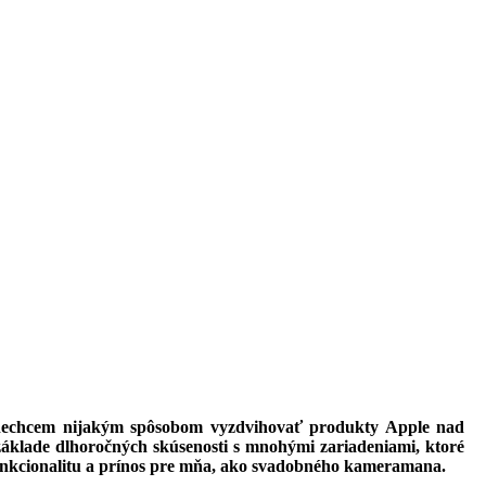
 nechcem nijakým spôsobom vyzdvihovať produkty Apple nad
 základe dlhoročných skúsenosti s mnohými zariadeniami, ktoré
 funkcionalitu a prínos pre mňa, ako svadobného kameramana.