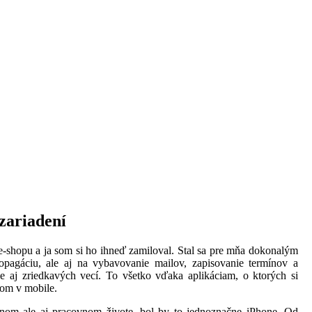
zariadení
 e-shopu a ja som si ho ihneď zamiloval. Stal sa pre mňa dokonalým
opagáciu, ale aj na vybavovanie mailov, zapisovanie termínov a
 aj zriedkavých vecí. To všetko vďaka aplikáciam, o ktorých si
om v mobile.
nom ale aj pracovnom živote, bol by to jednoznačne iPhone. Od