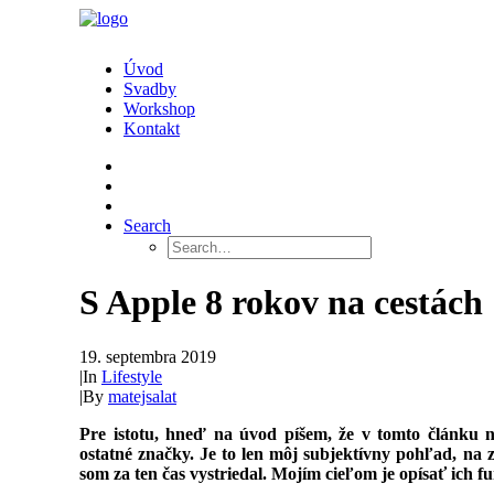
Úvod
Svadby
Workshop
Kontakt
Search
S Apple 8 rokov na cestách
19. septembra 2019
|
In
Lifestyle
|
By
matejsalat
Pre istotu, hneď na úvod píšem, že v tomto článku
ostatné značky. Je to len môj subjektívny pohľad, na
som za ten čas vystriedal. Mojím cieľom je opísať ich